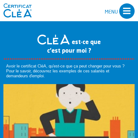
MENU
SALARIÉS
DEMANDEURS D’EMPLOI
est-ce que
c’est pour moi ?
EMPLOYEURS
CLÉA
Avoir le certificat CléA, qu'est-ce que ça peut changer pour vous ?
Pour le savoir, découvrez les exemples de ces salariés et
CLÉA NUMÉRIQUE
demandeurs d'emploi.
CLÉA MANAGEMENT
ESPACE PRO’