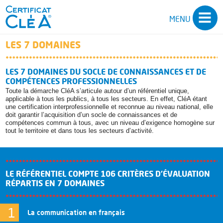
MENU
LES 7 DOMAINES
SALARIÉS
DEMANDEURS D’EMPLOI
LES 7 DOMAINES DU SOCLE DE CONNAISSANCES ET DE
COMPÉTENCES PROFESSIONNELLES
EMPLOYEURS
Toute la démarche CléA s’articule autour d’un référentiel unique,
applicable à tous les publics, à tous les secteurs. En effet, CléA étant
CLÉA
une certification interprofessionnelle et reconnue au niveau national, elle
doit garantir l’acquisition d’un socle de connaissances et de
CLÉA NUMÉRIQUE
compétences commun à tous, avec un niveau d’exigence homogène sur
tout le territoire et dans tous les secteurs d’activité.
CLÉA MANAGEMENT
ESPACE PRO’
LE RÉFÉRENTIEL COMPTE 106 CRITÈRES D’ÉVALUATION
RÉPARTIS EN 7 DOMAINES
La communication en français